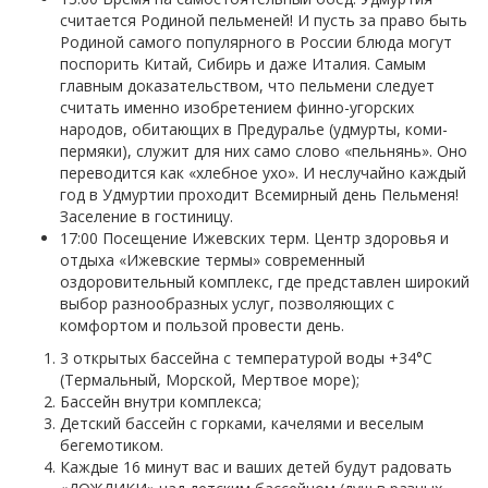
считается Родиной пельменей! И пусть за право быть
Родиной самого популярного в России блюда могут
поспорить Китай, Сибирь и даже Италия. Самым
главным доказательством, что пельмени следует
считать именно изобретением финно-угорских
народов, обитающих в Предуралье (удмурты, коми-
пермяки), служит для них само слово «пельнянь». Оно
переводится как «хлебное ухо». И неслучайно каждый
год в Удмуртии проходит Всемирный день Пельменя!
Заселение в гостиницу.
17:00 Посещение Ижевских терм. Центр здоровья и
отдыха «Ижевские термы» современный
оздоровительный комплекс, где представлен широкий
выбор разнообразных услуг, позволяющих с
комфортом и пользой провести день.
3 открытых бассейна с температурой воды +34°С
(Термальный, Морской, Мертвое море);
Бассейн внутри комплекса;
Детский бассейн с горками, качелями и веселым
бегемотиком.
Каждые 16 минут вас и ваших детей будут радовать