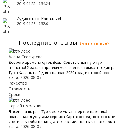
2019-04-25 19:34:24
Аудио отзыв Kartatravel
2019-04-28 19:32:01
Последние отзывы
(читать все)
Алёна Скосырева
Доброго времени суток Всем! Советую данную тур
агенство! 2 раза отправлял мою семью отдыхать, один раз
Тур в Казань на 2 дня в начале 2020 года, и второй раз
Дата: 2026-08-07
решили полететь на моря а именно в Турцию, все
понравилось, буду рекомендовать.
Качество
Стоимость
Сроки
Сергей Смолянин
Я всего лишь раз (Тур к скале Акташ верхом на конях)
пользовался услугами сервиса Картатревел, но этого мне
хватило, чтобы понять, что это качественная платформа
Дата: 2026-08-07
для бронирования туров. Хочу отметить невысокие цены,