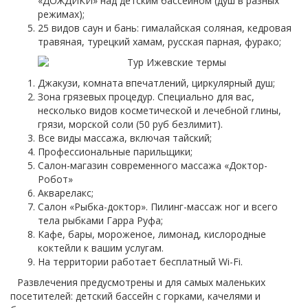
«ДОЖДИКИ» над детским бассейном (душ в разных
режимах);
25 видов саун и бань: гималайская соляная, кедровая
травяная, турецкий хамам, русская парная, фурако;
Джакузи, комната впечатлений, циркулярный душ;
Зона грязевых процедур. Специально для вас,
несколько видов косметической и лечебной глины,
грязи, морской соли (50 руб безлимит).
Все виды массажа, включая тайский;
Профессиональные парильщики;
Салон-магазин современного массажа «Доктор-
Робот»
Акварелакс;
Салон «Рыбка-доктор». Пилинг-массаж ног и всего
тела рыбками Гарра Руфа;
Кафе, бары, мороженое, лимонад, кислородные
коктейли к вашим услугам.
На территории работает бесплатный Wi-Fi.
Развлечения предусмотрены и для самых маленьких
посетителей: детский бассейн с горками, качелями и