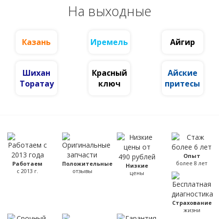
На выходные
Казань
Иремель
Айгир
Шихан
Красный
Айские
Торатау
ключ
притесы
Опыт
более 8 лет
Работаем
Положительные
Низкие
с 2013 г.
отзывы
цены
Страхование
жизни