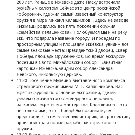
200 лет. Раньше в Ижевске даже Пасху встречали
ружейным салютом! Сейчас это центр российской
«оборонки», где жил самый известный конструктор
оружия в мире Михаил Калашников… Здесь на заводе
«Ижмаш» родились все пять поколений оружия
«семейства Калашникова». Полюбуемся мы и на реку
Иж, что подарила название городу. И проедем по
просторным улицам и площадям Ижевска: увидим все
самые знаковые места: Президентский дворец, Сквер
Победы, площадь Оружейников. Во время экскурсии
посетим в Свято-Михайловский собор – «визитная
карточка» Ижевска. увидим собор Александра
Невского, Никольскую церковь.
11:30 Посещение Музейно-выставочного комплекса
стрелкового оружия имени М. Т. Калашникова. Вас
ждет экскурсия по основной экспозиции, где мы
узнаем о жизни этого легендарного человека,
раскроем секреты его мастерства. Калашников – это
не только имя, это – бренд! Экспозиция музея
представляет отечественную историю, ретроспективу
производства и новые разработки стрелкового
оружия.
13:00 Время на самостоятельный обед. Удмуртия