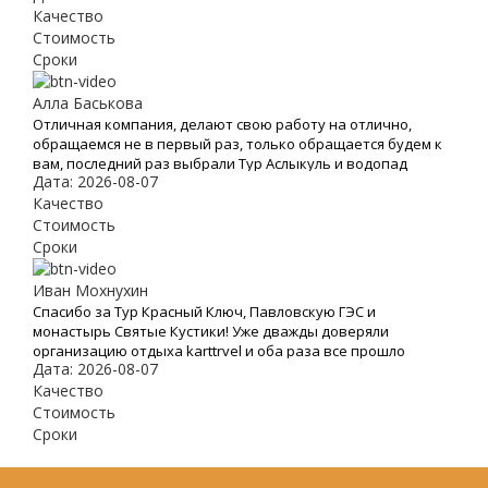
удобный сайт и простоту оформления заявки на тур
Качество
Стоимость
Сроки
Алла Баськова
Отличная компания, делают свою работу на отлично,
обращаемся не в первый раз, только обращается будем к
вам, последний раз выбрали Тур Аслыкуль и водопад
Дата: 2026-08-07
Шарлама
Качество
Стоимость
Сроки
Иван Мохнухин
Спасибо за Тур Красный Ключ, Павловскую ГЭС и
монастырь Святые Кустики! Уже дважды доверяли
организацию отдыха karttrvel и оба раза все прошло
Дата: 2026-08-07
отлично! Путешествие было с маленьким ребёнком
поэтому к выбору тура подходили особенно трепетно.
Качество
Большое спасибо за помощь во всех организационных
Стоимость
вопросах, быстрое оформление виз и такое внимательное
Сроки
отношение!