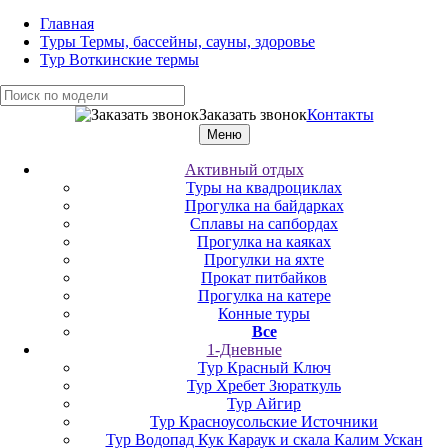
Главная
Туры Термы, бассейны, сауны, здоровье
Тур Воткинские термы
Заказать звонок
Контакты
Меню
Активный отдых
Туры на квадроциклах
Прогулка на байдарках
Сплавы на сапбордах
Прогулка на каяках
Прогулки на яхте
Прокат питбайков
Прогулка на катере
Конные туры
Все
1-Дневные
Тур Красный Ключ
Тур Хребет Зюраткуль
Тур Айгир
Тур Красноусольские Источники
Тур Водопад Кук Караук и скала Калим Ускан