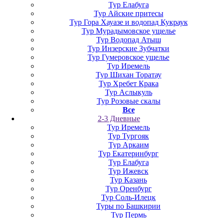
Тур Елабуга
Тур Айские притесы
Тур Гора Хауазе и водопад Кукраук
Тур Мурадымовское ущелье
Тур Водопад Атыш
Тур Инзерские Зубчатки
Тур Гумеровское ущелье
Тур Иремель
Тур Шихан Торатау
Тур Хребет Крака
Тур Аслыкуль
Тур Розовые скалы
Все
2-3 Дневные
Тур Иремель
Тур Тургояк
Тур Аркаим
Тур Екатеринбург
Тур Елабуга
Тур Ижевск
Тур Казань
Тур Оренбург
Тур Соль-Илецк
Туры по Башкирии
Тур Пермь