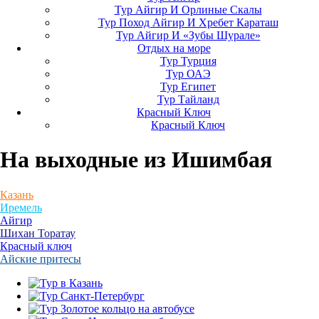
Тур Айгир И Орлиные Скалы
Тур Поход Айгир И Хребет Караташ
Тур Айгир И «Зубы Шурале»
Отдых на море
Тур Турция
Тур ОАЭ
Тур Египет
Тур Тайланд
Красный Ключ
Красный Ключ
На выходные
из Ишимбая
Казань
Иремель
Айгир
Шихан Торатау
Красный ключ
Айские притесы