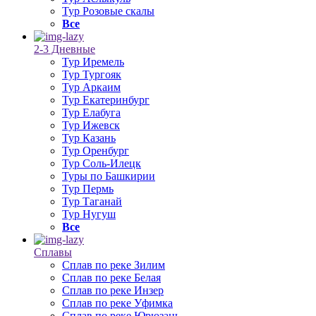
Тур Розовые скалы
Все
2-3 Дневные
Тур Иремель
Тур Тургояк
Тур Аркаим
Тур Екатеринбург
Тур Елабуга
Тур Ижевск
Тур Казань
Тур Оренбург
Тур Соль-Илецк
Туры по Башкирии
Тур Пермь
Тур Таганай
Тур Нугуш
Все
Сплавы
Сплав по реке Зилим
Сплав по реке Белая
Сплав по реке Инзер
Сплав по реке Уфимка
Сплав по реке Юрюзань