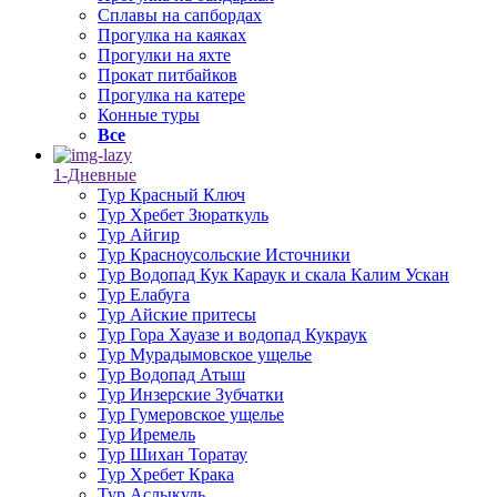
Сплавы на сапбордах
Прогулка на каяках
Прогулки на яхте
Прокат питбайков
Прогулка на катере
Конные туры
Все
1-Дневные
Тур Красный Ключ
Тур Хребет Зюраткуль
Тур Айгир
Тур Красноусольские Источники
Тур Водопад Кук Караук и скала Калим Ускан
Тур Елабуга
Тур Айские притесы
Тур Гора Хауазе и водопад Кукраук
Тур Мурадымовское ущелье
Тур Водопад Атыш
Тур Инзерские Зубчатки
Тур Гумеровское ущелье
Тур Иремель
Тур Шихан Торатау
Тур Хребет Крака
Тур Аслыкуль