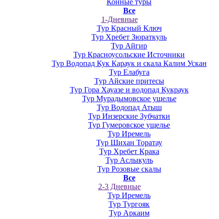
Конные туры
Все
1-Дневные
Тур Красный Ключ
Тур Хребет Зюраткуль
Тур Айгир
Тур Красноусольские Источники
Тур Водопад Кук Караук и скала Калим Ускан
Тур Елабуга
Тур Айские притесы
Тур Гора Хауазе и водопад Кукраук
Тур Мурадымовское ущелье
Тур Водопад Атыш
Тур Инзерские Зубчатки
Тур Гумеровское ущелье
Тур Иремель
Тур Шихан Торатау
Тур Хребет Крака
Тур Аслыкуль
Тур Розовые скалы
Все
2-3 Дневные
Тур Иремель
Тур Тургояк
Тур Аркаим