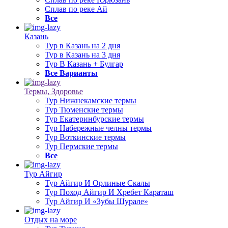
Сплав по реке Ай
Все
Казань
Тур в Казань на 2 дня
Тур в Казань на 3 дня
Тур В Казань + Булгар
Все Варианты
Термы, Здоровье
Тур Нижнекамские термы
Тур Тюменские термы
Тур Екатеринбурские термы
Тур Набережные челны термы
Тур Воткинские термы
Тур Пермские термы
Все
Тур Айгир
Тур Айгир И Орлиные Скалы
Тур Поход Айгир И Хребет Караташ
Тур Айгир И «Зубы Шурале»
Отдых на море