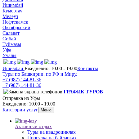
Ишимбай
Кумертау
Мелеуз
Нефтекамск
Октябрьский
Салават
Сибай
Туймазы
Уфа
Учалы
Ишимбай
Ежедневно: 10.00 - 19.00
Контакты
Туры по Башкирии, по РФ и Миру.
+7 (987)
144-81-36
+7 (987)
144-81-36
ГРАФИК ТУРОВ
Отправка из Уфы
Ежедневно: 10.00 - 19.00
Категории услуг
Меню
Активный отдых
Туры на квадроциклах
Прогулка на байдарках