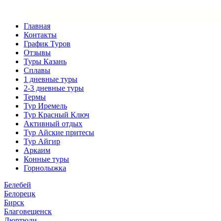
Главная
Контакты
График Туров
Отзывы
Туры Казань
Сплавы
1 дневные туры
2-3 дневные туры
Термы
Тур Иремель
Тур Красный Ключ
Активный отдых
Тур Айские притесы
Тур Айгир
Аркаим
Конные туры
Горнолыжка
Белебей
Белорецк
Бирск
Благовещенск
Дюртюли