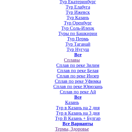
Тур Екатеринбург
Тур Елабуга
Тур Ижевск
Тур Казань
Тур Оренбург
Тур Соль-Илецк
Туры по Башкирии
Тур Пермь
Тур Таганай
Тур Нугуш
Все
Сплавы
Сплав по реке Зилим
Сплав по реке Белая
Сплав по реке Инзер
Сплав по реке Уфимка
Сплав по реке Юрюзань
Сплав по реке Ай
Все
Казань
Тур в Казань на 2 дня
Тур в Казань на 3 дня
Тур В Казань + Булгар
Все Варианты
Термы, Здоровье