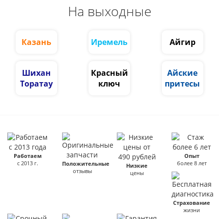
На выходные
Казань
Иремель
Айгир
Шихан
Красный
Айские
Торатау
ключ
притесы
Работаем
Опыт
с 2013 г.
более 8 лет
Положительные
Низкие
отзывы
цены
Страхование
жизни