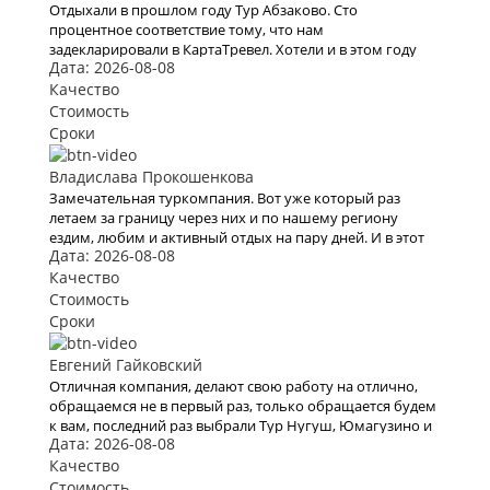
Отдыхали в прошлом году Тур Абзаково. Сто
процентное соответствие тому, что нам
задекларировали в КартаТревел. Хотели и в этом году
Дата: 2026-08-08
воспользоваться их услугами, но видимо эта пандемия
все испортит.
Качество
Стоимость
Сроки
Владислава Прокошенкова
Замечательная туркомпания. Вот уже который раз
летаем за границу через них и по нашему региону
ездим, любим и активный отдых на пару дней. И в этот
Дата: 2026-08-08
раз тоже купили очередной тур через них. Вежливый
персонал , дружественный коллектив. Быстро и
Качество
моментально нашли тур по всем нашим параметрам , в
Стоимость
итоге мы выбрали Тур Паттайя. Спасибо всему
Сроки
коллективу кампании. В следующий раз обязательно
воспользуемся вашими услугами .
Евгений Гайковский
Отличная компания, делают свою работу на отлично,
обращаемся не в первый раз, только обращается будем
к вам, последний раз выбрали Тур Нугуш, Юмагузино и
Дата: 2026-08-08
Мурадымовское ущелье на 3 дня
Качество
Стоимость