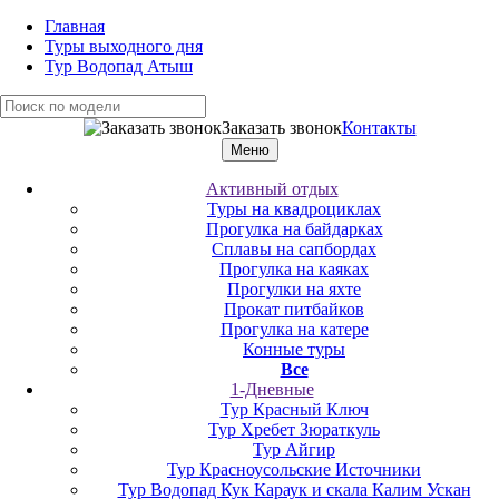
Главная
Туры выходного дня
Тур Водопад Атыш
Заказать звонок
Контакты
Меню
Активный отдых
Туры на квадроциклах
Прогулка на байдарках
Сплавы на сапбордах
Прогулка на каяках
Прогулки на яхте
Прокат питбайков
Прогулка на катере
Конные туры
Все
1-Дневные
Тур Красный Ключ
Тур Хребет Зюраткуль
Тур Айгир
Тур Красноусольские Источники
Тур Водопад Кук Караук и скала Калим Ускан