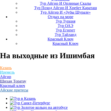
Тур Айгир И Орлиные Скалы
Тур Поход Айгир И Хребет Караташ
Тур Айгир И «Зубы Шурале»
Отдых на море
Тур Турция
Тур ОАЭ
Тур Египет
Тур Тайланд
Красный Ключ
Красный Ключ
На выходные
из Ишимбая
Казань
Иремель
Айгир
Шихан Торатау
Красный ключ
Айские притесы