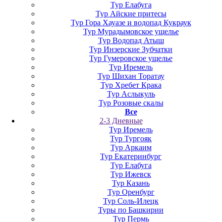
Тур Елабуга
Тур Айские притесы
Тур Гора Хауазе и водопад Кукраук
Тур Мурадымовское ущелье
Тур Водопад Атыш
Тур Инзерские Зубчатки
Тур Гумеровское ущелье
Тур Иремель
Тур Шихан Торатау
Тур Хребет Крака
Тур Аслыкуль
Тур Розовые скалы
Все
2-3 Дневные
Тур Иремель
Тур Тургояк
Тур Аркаим
Тур Екатеринбург
Тур Елабуга
Тур Ижевск
Тур Казань
Тур Оренбург
Тур Соль-Илецк
Туры по Башкирии
Тур Пермь