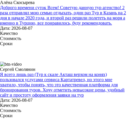
Алёна Скосырева
Доброго времени суток Всем! Советую данную тур агенство! 2
раза отправлял мою семью отдыхать, один раз Тур в Казань на 2
дня в начале 2020 года, и второй раз решили полететь на моря а
именно в Турцию, все понравилось, буду рекомендовать.
Дата: 2026-08-07
Качество
Стоимость
Сроки
Сергей Смолянин
Я всего лишь раз (Тур к скале Акташ верхом на конях)
пользовался услугами сервиса Картатревел, но этого мне
хватило, чтобы понять, что это качественная платформа для
бронирования туров. Хочу отметить невысокие цены, удобный
сайт и простоту оформления заявки на тур
Дата: 2026-08-07
Качество
Стоимость
Сроки