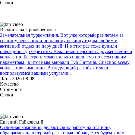
Сроки
Владислава Прокошенкова
Замечательная туркомпания. Вот уже который раз летаем за
границу через них и по нашему региону ездим, любим и
активный отдых на пару дней. И в этот раз тоже купили
очередной тур через них. Вежливый персонал , дружественный
коллектив. Быстро и моментально нашли тур по всем нашим
параметрам , в итоге мы выбрали Тур Паттайя. Спасибо всему
коллективу кампании. В следующий раз обязательно
воспользуемся вашими услугами .
Дата: 2026-08-08
Качество
Стоимость
Сроки
Евгений Гайковский
Отличная компания, делают свою работу на отлично,
обращаемся не в первый раз, только обращается будем к вам,