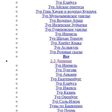
Тур Елабуга
Тур Айские притесы
Тур Гора Хауазе и водопад Кукраук
Тур Мурадымовское ущелье
Тур Водопад Атыш
Тур Инзерские Зубчатки
Тур Гумеровское ущелье
Тур Иремель
Тур Шихан Торатау
Тур Хребет Крака
Тур Аслыкуль
Тур Розовые скалы
Все
2-3 Дневные
Тур Иремель
Тур Тургояк
Тур Аркаим
Тур Екатеринбург
Тур Елабуга
Тур Ижевск
Тур Казань
Тур Оренбург
Тур Соль-Илецк
Туры по Башкирии
Тур Пермь