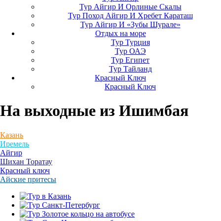
Тур Айгир И Орлиные Скалы
Тур Поход Айгир И Хребет Караташ
Тур Айгир И «Зубы Шурале»
Отдых на море
Тур Турция
Тур ОАЭ
Тур Египет
Тур Тайланд
Красный Ключ
Красный Ключ
На выходные
из Ишимбая
Казань
Иремель
Айгир
Шихан Торатау
Красный ключ
Айские притесы