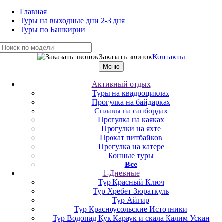
Главная
Туры на выходные дни 2-3 дня
Туры по Башкирии
Заказать звонок
Контакты
Меню
Активный отдых
Туры на квадроциклах
Прогулка на байдарках
Сплавы на сапбордах
Прогулка на каяках
Прогулки на яхте
Прокат питбайков
Прогулка на катере
Конные туры
Все
1-Дневные
Тур Красный Ключ
Тур Хребет Зюраткуль
Тур Айгир
Тур Красноусольские Источники
Тур Водопад Кук Караук и скала Калим Ускан